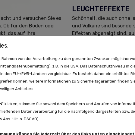
LEUCHTEFFEKTE
Nacht und versuchen Sie es
Schönheit, die auch ohne 
n. Ob für den Boden oder
und Vulkane sind besonders
kt, das auf Ihre
Effekten abgeneigt sind, a
eger mit einem
jedoch nicht verzichten m
es.
orgen Kreisel auf dem
Effekte hauptsächlich in B
auch entscheiden: Ein
somit als ideale Alternativ
 im Rahmen von der Verarbeitung zu den genannten Zwecken möglicherwe
hnen sicher.
Batteriefeuerwerk.
ittlanddatenübermittlung), z.B. in die USA. Das Datenschutzniveau in di
in den EU-/EWR-Ländern vergleichbar. Es besteht daher ein erhöhtes Ris
reifen können. Weitere Informationen zu Sicherheitsgarantien finden Sie
weiligen Anbieters.
" klicken, stimmen Sie sowohl dem Speichern und Abrufen von Informati
hließenden Datenverarbeitung für die nachfolgend dargestellten bzw. d
Abs. 1 lit. a. DSGVO).
timmung können Sie jederzeit über den links unten eingeblende