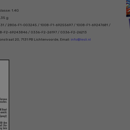
klasse: 1.4G
,35 g
31 / 2806-F1-003245 / 1008-F1-69255697 / 1008-F1-69247681 /
8-F2-69243846 / 0336-F2-26197 / 0336-F2-26213
isonstraat 20, 7131 PB Lichtenvoorde, Email:
info@lesli.nl