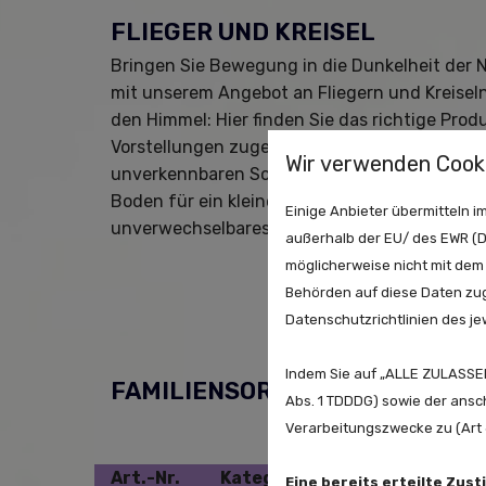
FLIEGER UND KREISEL
Bringen Sie Bewegung in die Dunkelheit der 
mit unserem Angebot an Fliegern und Kreisel
den Himmel: Hier finden Sie das richtige Produ
Vorstellungen zugeschnitten ist. Während Fli
Wir verwenden Cooki
unverkennbaren Sound über Ihr Haus jagen, s
Boden für ein kleines Spektakel. Wie sie sich 
Einige Anbieter übermitteln
unverwechselbares Pyrotechnik-Erlebnis ist I
außerhalb der EU/ des EWR (Dr
möglicherweise nicht mit dem 
Behörden auf diese Daten zug
Datenschutzrichtlinien des je
Indem Sie auf „ALLE ZULASSEN
FAMILIENSORTIMENTE
Abs. 1 TDDDG) sowie der ansc
Verarbeitungszwecke zu (Art 6 
Art.-Nr.
Katego
Beschreibung
Eine bereits erteilte Zus